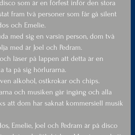
 disco som är en förfest inför den stora 
östat fram två personer som får gå silent 
dos och Emelie.
da med sig en varsin person, dom två 
lja med är Joel och Pedram.
och läser på lappen att detta är en 
a ta på sig hörlurarna.
även alkohol, ostkrokar och chips.
arna och musiken går ingång och alla 
rks att dom har saknat kommersiell musik 
s, Emelie, Joel och Pedram är på disco 