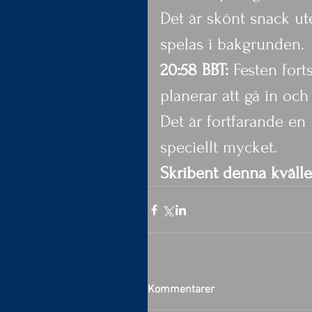
Det är skönt snack u
spelas i bakgrunden.
20:58 BBT:
 Festen fort
planerar att gå in oc
Det är fortfarande en 
speciellt mycket.
Skribent denna kväll
Kommentarer