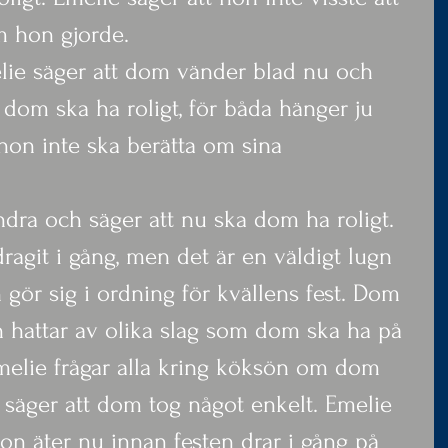
m hon gjorde.
ie säger att dom vänder blad nu och 
t dom ska ha roligt, för båda hänger ju 
 hon inte ska berätta om sina 
ra och säger att nu ska dom ha roligt.
dragit i gång, men det är en väldigt lugn 
h gör sig i ordning för kvällens fest. Dom 
ch hattar av olika slag som dom ska ha på 
 Emelie frågar alla kring köksön om dom 
a säger att dom tog något enkelt. Emelie 
n äter nu innan festen drar i gång på 