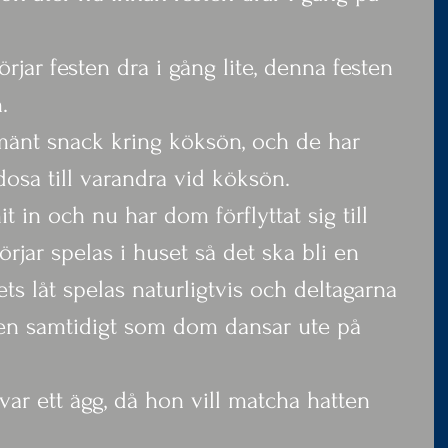
rjar festen dra i gång lite, denna festen 
.
lmänt snack kring köksön, och de har 
dosa till varandra vid köksön.
t in och nu har dom förflyttat sig till 
jar spelas i huset så det ska bli en 
ets låt spelas naturligtvis och deltagarna 
den samtidigt som dom dansar ute på 
var ett ägg, då hon vill matcha hatten 