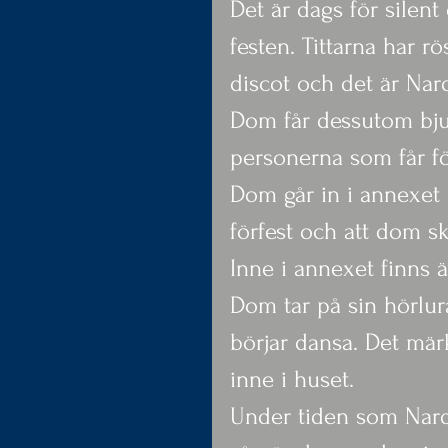
Det är dags för silent
festen. Tittarna har r
discot och det är Nar
Dom får dessutom bju
personerna som får fö
Dom går in i annexet 
förfest och att dom sk
Inne i annexet finns 
Dom tar på sin hörlur
börjar dansa. Det mä
inne i huset.
Under tiden som Nardo