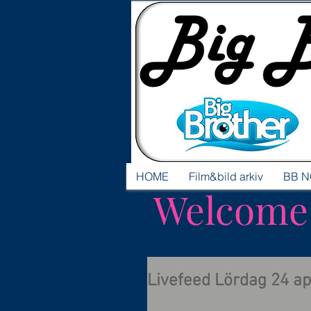
HOME
Film&bild arkiv
BB N
Welcome t
Livefeed Lördag 24 apr