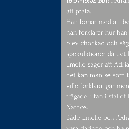
18:57-19:02 BBT: 
Pedram
att prata.
Han börjar med att be
han förklarar hur han
blev chockad och säg
spekulationer då det 
Emelie säger att Adria
det kan man se som ta
ville förklara igår me
frågade, utan i ställe
Nardos.
Både Emelie och Pedra
vara därinne och ha ro