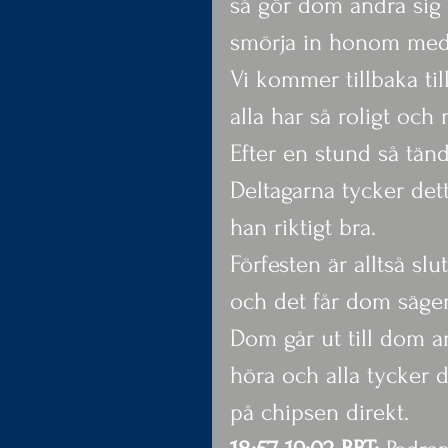
så gör dom andra sig 
smörja in honom med 
Vi kommer tillbaka til
alla har så roligt och 
Efter en stund så tänd
Deltagarna tycker dett
han riktigt bra.
Förfesten är alltså sl
och det får dom säge
Dom går ut till dom an
höra och alla tycker d
på chipsen direkt.