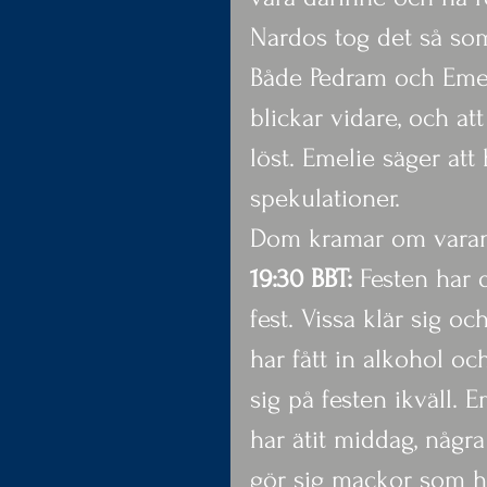
Nardos tog det så so
Både Pedram och Emel
blickar vidare, och at
löst. Emelie säger att
spekulationer.
Dom kramar om varand
19:30 BBT:
 Festen har 
fest. Vissa klär sig oc
har fått in alkohol o
sig på festen ikväll.
har ätit middag, någr
gör sig mackor som ho