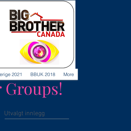
verige 2021
BBUK 2018
More
r Groups!
Utvalgt innlegg