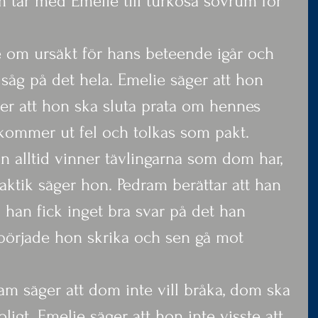
 tar med Emelie till turkosa sovrum för 
 om ursäkt för hans beteende igår och 
 såg på det hela. Emelie säger att hon 
er att hon ska sluta prata om hennes 
kommer ut fel och tolkas som pakt.
n alltid vinner tävlingarna som dom har, 
ktik säger hon. Pedram berättar att han 
n han fick inget bra svar på det han 
t började hon skrika och sen gå mot 
m säger att dom inte vill bråka, dom ska 
ligt. Emelie säger att hon inte visste att 