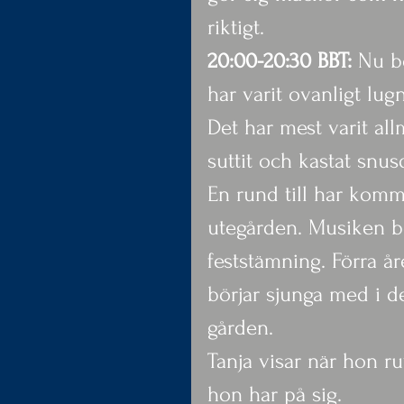
riktigt.
20:00-20:30 BBT: 
Nu bö
har varit ovanligt lugn
Det har mest varit al
suttit och kastat snus
En rund till har kommi
utegården. Musiken bör
feststämning. Förra år
börjar sjunga med i 
gården.
Tanja visar när hon ru
hon har på sig.