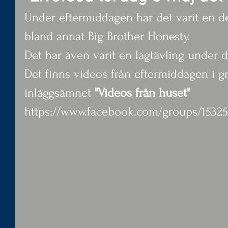
Under eftermiddagen har det varit en de
bland annat Big Brother Honesty.
Det har även varit en lagtävling under 
Det finns videos från eftermiddagen i g
inläggsämnet
 "Videos från huset" 
https://www.facebook.com/groups/1532