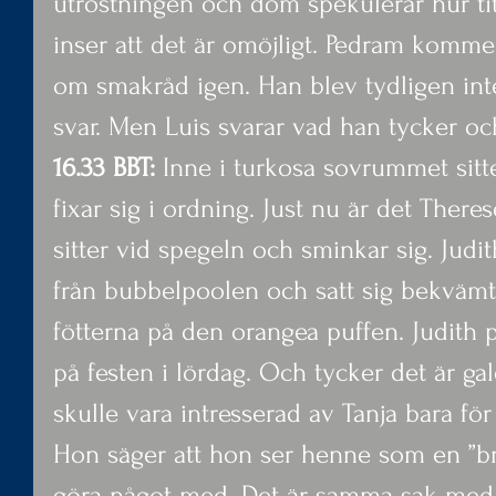
utröstningen och dom spekulerar hur tit
inser att det är omöjligt. Pedram kommer
om smakråd igen. Han blev tydligen inte
svar. Men Luis svarar vad han tycker oc
16.33 BBT:
 Inne i turkosa sovrummet sitt
fixar sig i ordning. Just nu är det Ther
sitter vid spegeln och sminkar sig. Judith
från bubbelpoolen och satt sig bekväm
fötterna på den orangea puffen. Judith 
på festen i lördag. Och tycker det är gale
skulle vara intresserad av Tanja bara fö
Hon säger att hon ser henne som en ”br
göra något med. Det är samma sak med 