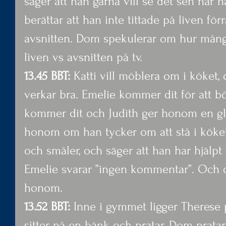
säger att han gärna vill se det sen när
berättar att han inte tittade på liven förr
avsnitten. Dom spekulerar om hur många 
liven vs avsnitten på tv.
13.45 BBT: 
Katti vill möblera om i köket,
verkar bra. Emelie kommer dit för att b
kommer dit och Judith ger honom en gli
honom om han tycker om att stå i köket
och småler, och säger att han har hjälpt t
Emelie svarar ”ingen kommentar”. Och 
honom.
13.52 BBT:
 Inne i gymmet ligger Therese
sitter på en bänk och pratar. Dom prat