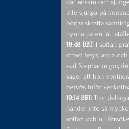
där ensam och sjunger.
inte sjunga på kommer
börjar skratta samtidi
nynna på en låt iställe
18:48 BBT:
 I soffan p
street boys, aqua och
vad Stephanie gör, de
säger att hon ventilera
nervös inför veckofi
19:14 BBT:
 Tror deltaga
händer inte så mycket 
soffan och nu försöker