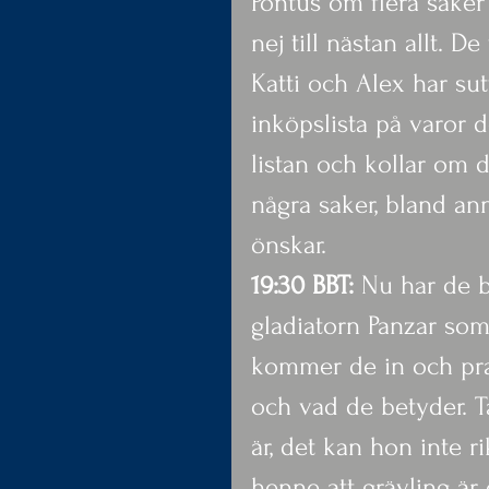
Pontus om flera saker
nej till nästan allt. D
Katti och Alex har sut
inköpslista på varor de
listan och kollar om d
några saker, bland a
önskar.
19:30 BBT:
 Nu har de 
gladiatorn Panzar som
kommer de in och pra
och vad de betyder. T
är, det kan hon inte r
henne att grävling är et