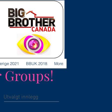
verige 2021
BBUK 2018
More
r Groups!
Utvalgt innlegg