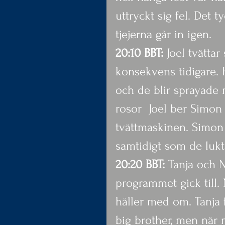
uttryckt sig fel. Det t
tjejerna går in igen.
20:10 BBT:
 Joel tvätta
konsekvens tidigare
och de blir sprayade 
rosor  Joel ber Simon
tvättmaskinen. Simon l
samtidigt som de luk
20:20 BBT:
 Tanja och 
programmet gick till.
håller med om. Tanja f
big brother, men när