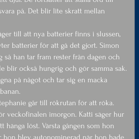
ra på. Det blir lite skratt mellan 
ger till att nya batterier finns i slussen, 
ter batterier för att gå det gjort. Simon 
g så han tar fram rester från dagen och 
e blir också hungrig och gör samma sak. 
sugna på något och tar sig en macka 
 banan.
tephanie går till rökrutan för att röka. 
för veckofinalen imorgon. Katti säger hur 
tt hänga löst. Värsta gången som hon 
när hon blev autonominerad när hon hade 