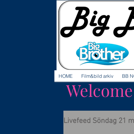
HOME
Film&bild arkiv
BB N
Welcome t
Livefeed Söndag 21 m