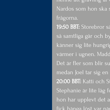
Nardos som hon ska sva
frågorna.
19:50 BBT:
 Storebror sä
så samtliga går och by
känner sig lite hungri
värmer i ugnen. Madd
Det är fler som blir 
medan Joel tar sig en
20:00 BBT:
 Katti och S
Stephanie är lite låg 
hon har upplevt det a
fick hänga löst var 