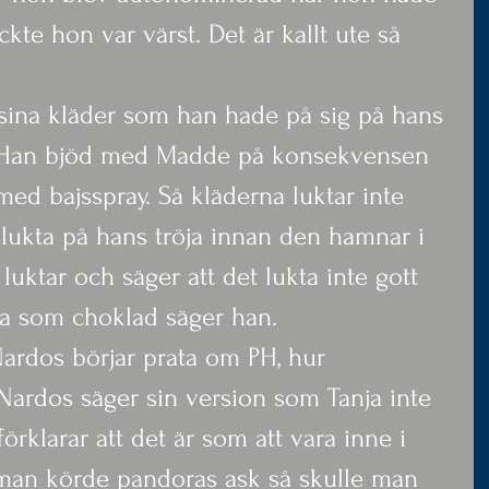
yckte hon var värst. Det är kallt ute så 
r sina kläder som han hade på sig på hans 
. Han bjöd med Madde på konsekvensen 
med bajsspray. Så kläderna luktar inte 
 lukta på hans tröja innan den hamnar i 
uktar och säger att det lukta inte gott 
ta som choklad säger han.
Nardos börjar prata om PH, hur 
 Nardos säger sin version som Tanja inte 
örklarar att det är som att vara inne i 
 man körde pandoras ask så skulle man 