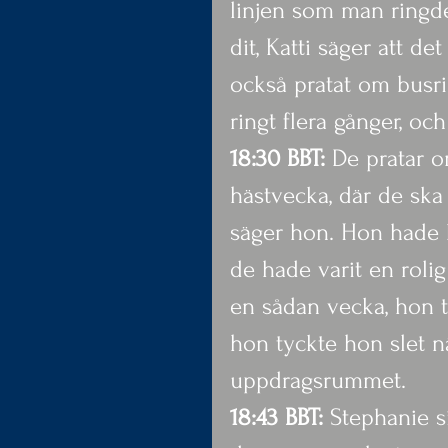
linjen som man ringde 
dit, Katti säger att det
också pratat om busri
ringt flera gånger, och
18:30 BBT:
 De pratar 
hästvecka, där de ska 
säger hon. Hon hade be
de hade varit en roli
en sådan vecka, hon t
hon tyckte hon slet nä
uppdragsrummet.
18:43 BBT:
 Stephanie s