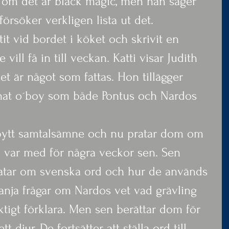
 om det är black magic, men han säger 
e försöker verkligen lista ut det.
tit vid bordet i köket och skrivit en 
 vill få in till veckan. Katti visar Judith 
et är något som fattas. Hon tillägger 
nnat o´boy som både Pontus och Nardos 
bytt samtalsämne och nu pratar dom om 
 var med för några veckor sen. Sen 
tar om svenska ord och hur de används 
anja frågar om Nardos vet vad grävling 
iktigt förklara. Men sen berättar dom för 
t djur. De fortsätter att ställa ord till 