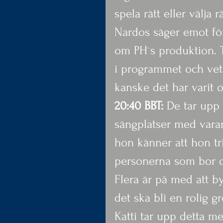
spela rätt eller välja 
Nardos säger emot för
om PH`s produktion. Ta
i programmet och vet
kanske det har varit o
20:40 BBT:
 De tar upp 
sängplatser med varan
hon känner att hon t
personerna som bor d
Flera är på med att byt
det ska bli en rolig gr
Katti tar upp detta me