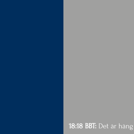
18:18 BBT:
 Det är häng