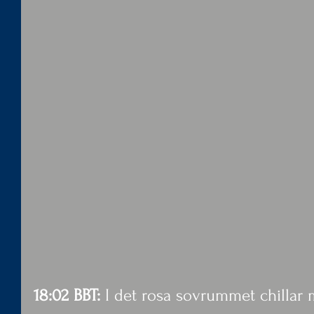
18:02 BBT: 
I det rosa sovrummet chillar 