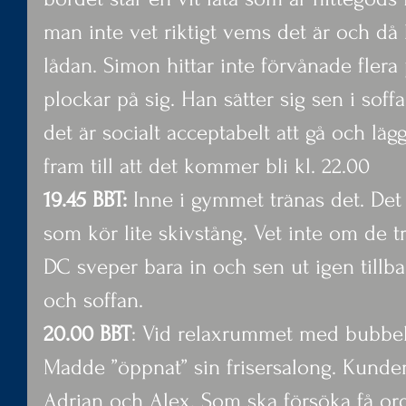
man inte vet riktigt vems det är och då
lådan. Simon hittar inte förvånade fler
plockar på sig. Han sätter sig sen i soff
det är socialt acceptabelt att gå och lä
fram till att det kommer bli kl. 22.00
19.45 BBT:
 Inne i gymmet tränas det. Det ä
som kör lite skivstång. Vet inte om de t
DC sveper bara in och sen ut igen tillba
och soffan.
20.00 BBT
: Vid relaxrummet med bubbel
Madde ”öppnat” sin frisersalong. Kunde
Adrian och Alex. Som ska försöka få ord