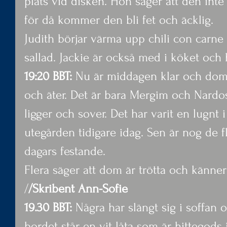
plats vid disken. Hon säger att den inte
för då kommer den bli fet och äcklig.
Judith börjar värma upp chili con carne 
sallad. Jackie är också med i köket och hj
19:20 BBT: 
Nu är middagen klar och dom
och äter. Det är bara Mergim och Nard
ligger och sover. Det har varit en lugnt i
utegården tidigare idag. Sen är nog de fle
dagars festande.
Flera säger att dom är trötta och känner 
/
/Skribent Ann-Sofie
19.30 BBT: 
Några har slängt sig i soffan 
bordet står en vit låta som är hittegods 