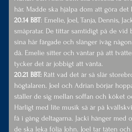
hår. Madde ska hjälpa dom att göra det l
20.14 BBT
: Emelie, Joel, Tanja, Dennis, Jac
småpratar. De tittar samtidigt på de vi
sina hår färgade och slänger iväg någ
då. Emelie sitter och väntar på att tvätte
tycker det är jobbigt att vänta.
20.21 BBT:
 Rätt vad det är så slår storebr
högtalaren. Joel och Adrian börjar hopp
ställer de sig mellan soffan och köket oc
Härligt med lite musik så är på kvällskvi
få i gång deltagarna. Jacki hänger med o
de ska leka följa John. Joel tar täten oc