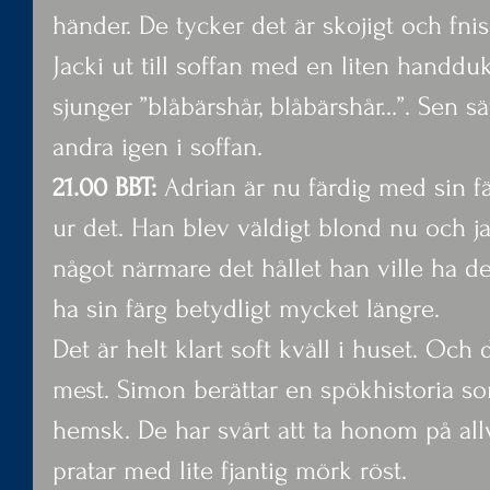
händer. De tycker det är skojigt och fni
Jacki ut till soffan med en liten handd
sjunger ”blåbärshår, blåbärshår…”. Sen s
andra igen i soffan.
21.00 BBT:
 Adrian är nu färdig med sin f
ur det. Han blev väldigt blond nu och jag
något närmare det hållet han ville ha det
ha sin färg betydligt mycket längre.
Det är helt klart soft kväll i huset. Och 
mest. Simon berättar en spökhistoria s
hemsk. De har svårt att ta honom på all
pratar med lite fjantig mörk röst.