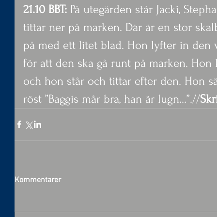
21.10 BBT:
 På utegården står Jacki, Step
tittar ner på marken. Där är en stor ska
på med ett litet blad. Hon lyfter in den 
för att den ska gå runt på marken. Hon k
och hon står och tittar efter den. Hon sä
röst ”Baggis mår bra, han är lugn…”.//
Skr
Kommentarer