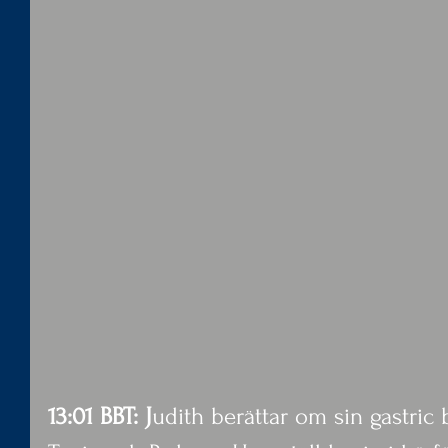
13:01 BBT: J
udith berättar om sin gastric 