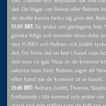
vän. Therese och Stephanie har inte haf
det. De frågar om Simon eller Pedram ha
de skulle kunna tänka sig göra det. Båda
13:30 BBT:
 De pratar om gårdagens fest. 
ganska tidigt och missade stora delar a
stor FOMO och Pedram och Judith tycke
det. För finns det en fest i huset man b
den som va igår. Vissa av de kommer kn
sakerna som hänt. Pedram säger att Simon
efter hand när de kommer ut ur huset.
13:45 BBT: 
Pedram, Judith, Therese, Steph
fortfarande i blå rummet och pratar om 
annat sjukaste ställen som de haft sex p