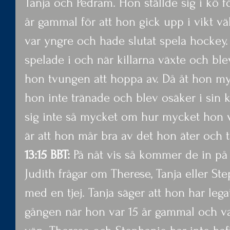
Tanja och Pedram. Hon ställde sig i kö f
år gammal för att hon gick upp i vikt vä
var yngre och hade slutat spela hockey. D
spelade i och när killarna växte och ble
hon tvungen att hoppa av. Då åt hon my
hon inte tränade och blev osäker i sin 
sig inte så mycket om hur mycket hon v
är att hon mår bra av det hon äter och t
13:15 BBT:
 På nåt vis så kommer de in på
Judith frågar om Therese, Tanja eller Ste
med en tjej. Tanja säger att hon har legat
gången när hon var 15 år gammal och va