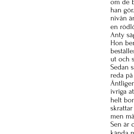
om de bl
han gör
nivån är
en rödl
Anty säg
Hon ber
beställe
ut och s
Sedan sk
reda på
Äntlige
ivriga a
helt bo
skrattar
men måst
Sen är 
kända m