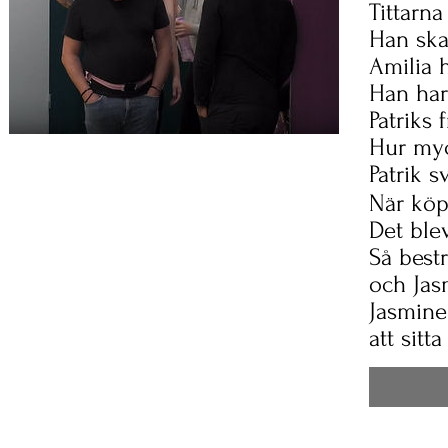
Tittarna
Han ska
Amilia h
Han har 
Patriks 
Hur myc
Patrik s
När köpt
Det blev
Så bestr
och Jas
Jasmine
att sitt