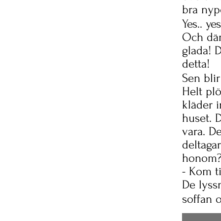
bra nypo
Yes.. ye
Och där 
glada! D
detta!
Sen blir
Helt plö
kläder 
huset. 
vara. D
deltaga
honom
- Kom t
De lyss
soffan o