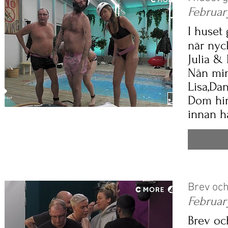
Februar
I huset 
när ny
Julia & 
Nån min
Lisa,Dan
Dom hin
innan h
Brev och
Februar
Brev oc