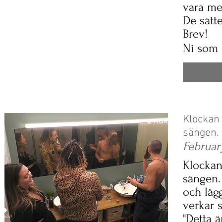
vara me
De sätter
Brev!
Ni som 
Klockan 
sängen.
Februar
Klockan
sängen.
och läg
verkar 
"Detta ä