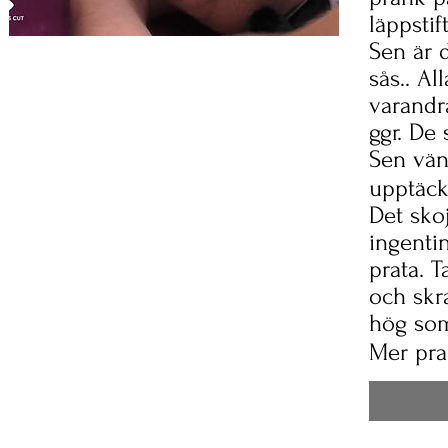
läppstif
Sen är 
sås.. Al
varandr
ggr. De 
Sen vän
upptäck
Det sko
ingentin
prata. T
och skr
hög som
Mer pra