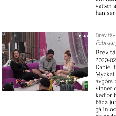
vatten 
han ser
Brev täv
Februar
Brev tä
2020-02
Daniel f
Mycket b
avgörs d
vinner o
kedjor 
Båda ju
gå in o