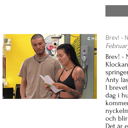
Brev! -
Februar
Brev! -
Klockan
springer
Anty läs
I breve
dag i h
kommer 
nyckelm
och blir
Det är 