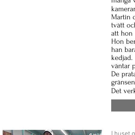
många v
kameran
Martin 
tvätt o
att hon
Hon ber
han bara
kedjad.
väntar p
De prat
gränsen 
Det verk
I huset 