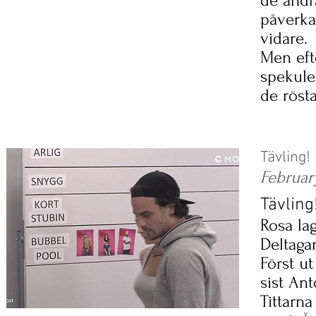
de andr
påverkas
vidare.
Men efte
spekule
de röst
Tävling!
Februar
Tävling
Rosa lag
Deltaga
Först u
sist An
Tittarna