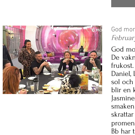
God mor
Februar
God mo
De vakn
frukost
Daniel, 
sol och 
blir en
Jasmine
smaken 
skratta
promen
Bb har 