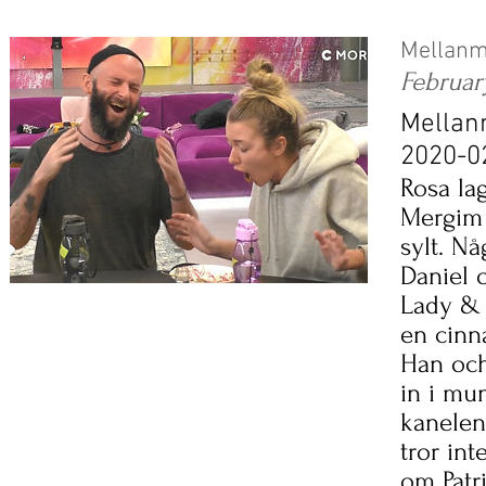
Mellanm
Februar
Mellan
2020-0
Rosa la
Mergim 
sylt. Nå
Daniel 
Lady & 
en cinn
Han och
in i mu
kanelen
tror int
om Patri