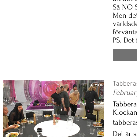
Så NO S
Men det 
världsde
förvänt
PS. Det 
Tabberas
Februar
Tabbera
Klockan
tabberas
Det är s