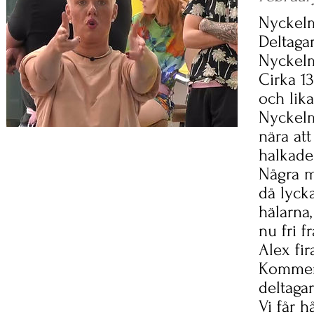
Nyckelm
Deltagar
Nyckel
Cirka 1
och lik
Nyckelm
nära at
halkade
Några m
då lyck
hälarna,
nu fri f
Alex fir
Kommer 
deltaga
Vi får h