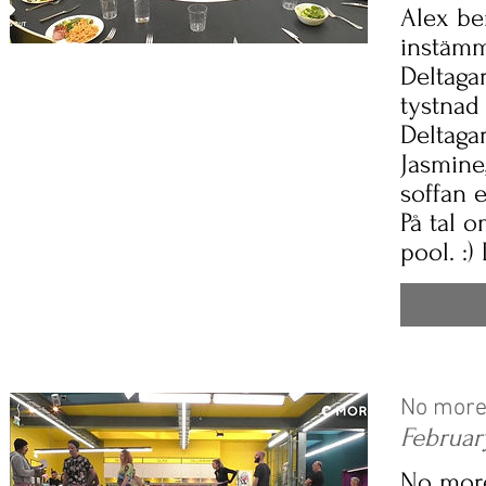
Alex be
instämm
Deltaga
tystnad 
Deltagar
Jasmine,
soffan e
På tal 
pool. :)
No more
Februar
No mor