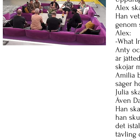
Alex sk
Han vet
genom 
Alex:
-What I
Anty oc
är jätt
skojar 
Amilia 
säger ho
Julia sk
Även Da
Han ska
han sku
det istä
tävling