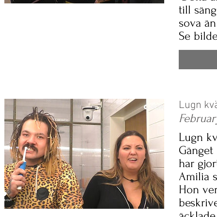
till sän
sova än 
Se bild
Lugn kvä
Februar
Lugn kvä
Gänget 
har gjor
Amilia 
Hon verk
beskrive
äcklade