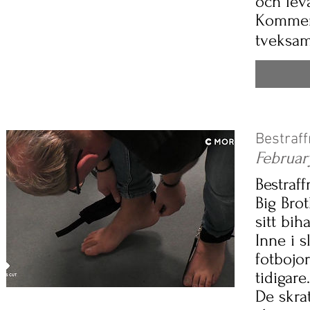
och leva
Kommer 
tveksam
Bestraff
Februar
Bestraff
Big Bro
sitt bih
Inne i s
fotbojor
tidigare.
De skrat