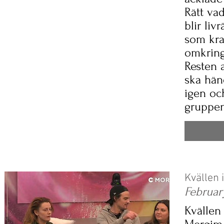
Rätt va
blir li
som kra
omkring
Resten 
ska hän
igen och
gruppen
Kvällen 
Februar
Kvällen 