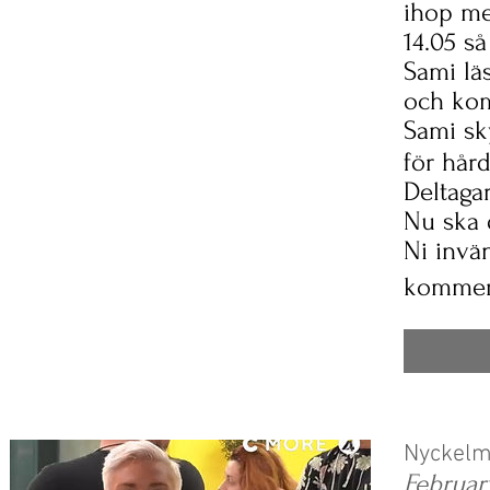
ihop me
14.05 så
Sami lä
och kom
Sami sky
för hår
Deltaga
Nu ska d
Ni invän
kommer
Nyckelm
Februar