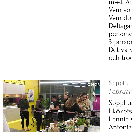
mest, Ä
Vem som
Vem dom
Deltagar
personer
3 person
Det va 
och tro
SoppLun
Februar
SoppLu
I köket
Lennie 
Antonia