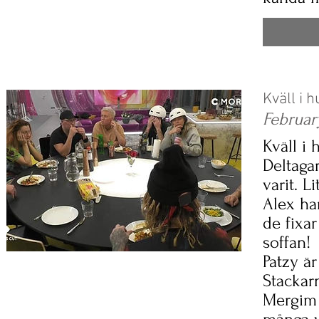
Kväll i 
Februar
Kväll i
Deltaga
varit. L
Alex har
de fixar
soffan!
Patzy är
Stackarn
Mergim 