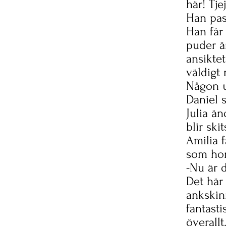
här! Tje
Han pas
Han får
puder ä
ansiktet
väldigt 
Någon u
Daniel s
Julia ä
blir skit
Amilia 
som hon
-Nu är de
Det här 
ankskin
fantasti
överallt