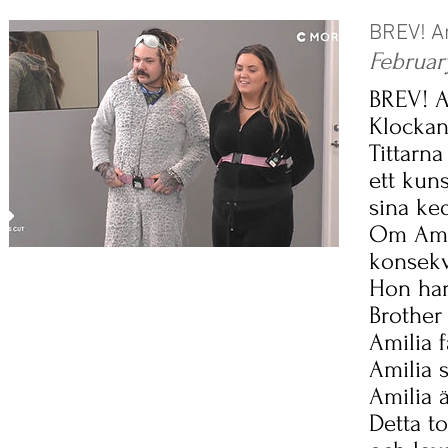
BREV! Am
Februar
BREV! A
Klockan 
Tittarna
ett kuns
sina ked
Om Amil
konsekv
Hon har
Brother 
Amilia 
Amilia 
Amilia 
Detta t