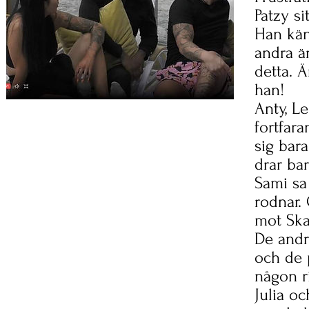
Patzy s
Han känn
andra ä
detta. 
han!
Anty, L
fortfara
sig bar
drar bar
Sami sa
rodnar.
mot Ska
De andr
och de p
någon ri
Julia o