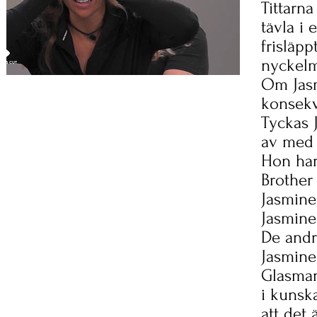
Tittarna
tävla i 
frisläpp
nyckelm
Om Jasm
konsekve
Tyckas 
av med 
Hon har
Brother 
Jasmine 
Jasmine
De andr
Jasmine
Glasman
i kunsk
att det