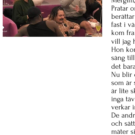
Mergim, 
Pratar o
berättar
fast i 
kom fra
vill jag
Hon kom
säng til
det bara
Nu blir
som är 
är lite 
inga tä
verkar i
De andr
och sätt
mäter si