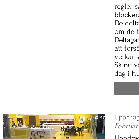
regler 
blocker
De delt
om de f
Deltagar
att förs
verkar s
Så nu v
dag i h
Uppdrag
Februar
Uppdra