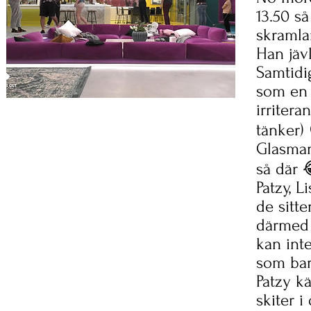
13.50 s
skramla
Han jävl
Samtidi
som en 
irriter
tänker)
Glasman
så där 
Patzy, L
de sitte
därmed 
kan inte
som bar
Patzy k
skiter i