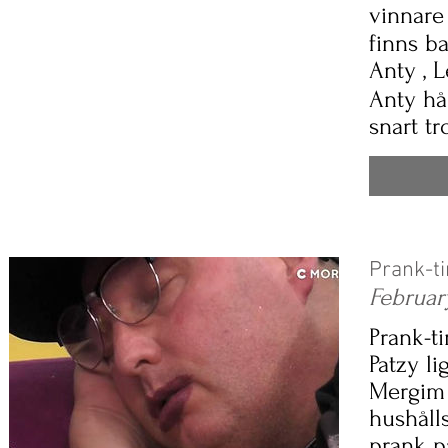
vinnare 
finns b
Anty , 
Anty hål
snart tr
​Prank-t
Februar
Prank-ti
Patzy l
Mergim 
hushåll
prank p