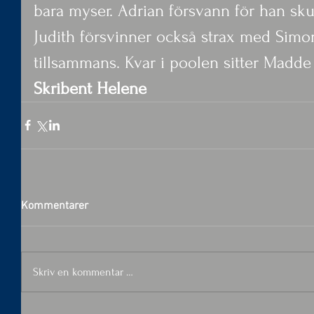
bara myser. Adrian försvann för han skul
Judith försvinner också strax med Simon
tillsammans. Kvar i poolen sitter Madde 
Skribent Helene
Kommentarer
Skriv en kommentar …