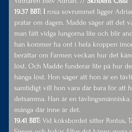
Vinnaren blev Adrian. // 
Skribent Cissi
19.37 BBT: I
 rosa sovrummet ligger Adri
pratar om dagen. Madde säger att det var
man fått vidga lungorna lite och blir an
han kommer ha ont i hela kroppen imor
berättar om Farmen veckan hur det kän
löst. Och Madde funderar lite på hur det
hänga löst. Hon säger att hon är en täv
samtidigt vill hon vara där bara för att 
detsamma. Han är en tävlingsmänniska. 
många där inne är det.
19.41 BBT:
 Vid köksbordet sitter Pontus, 
Simon och bakar. Eller det känns mera s