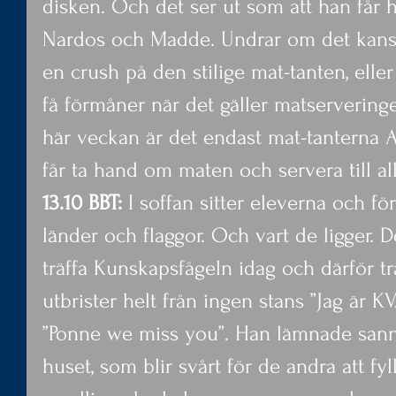
disken. Och det ser ut som att han får h
Nardos och Madde. Undrar om det kansk
en crush på den stilige mat-tanten, eller b
få förmåner när det gäller matservering
här veckan är det endast mat-tanterna 
får ta hand om maten och servera till all
13.10 BBT:
 I soffan sitter eleverna och f
länder och flaggor. Och vart de ligger. 
träffa Kunskapsfågeln idag och därför trän
utbrister helt från ingen stans ”Jag är K
”Ponne we miss you”. Han lämnade sanner
huset, som blir svårt för de andra att fyl