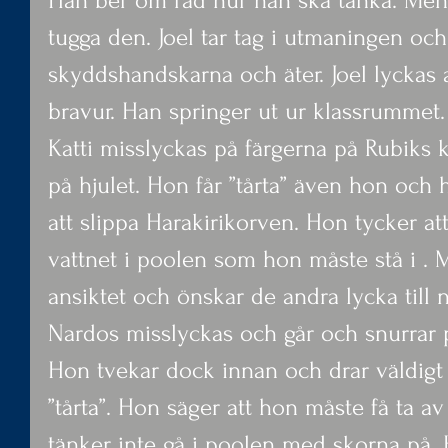
Han ber om råd hur han ska tänka. Men 
tugga den. Joel tar tag i utmaningen och 
skyddshandskarna och äter. Joel lyckas 
bravur. Han springer ut ur klassrummet. 
Katti misslyckas på färgerna på Rubiks 
på hjulet. Hon får ”tårta” även hon och h
att slippa Harakirikorven. Hon tycker att
vattnet i poolen som hon måste stå i . M
ansiktet och önskar de andra lycka till n
Nardos misslyckas och går och snurrar 
Hon tvekar dock innan och drar väldigt 
”tårta”. Hon säger att hon måste få ta av 
tänker inte gå i poolen med skorna på. 