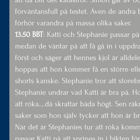
förväntansfull på testet. Även de andra 
förhör varandra på massa olika saker.
13.50 BBT
: Katti och Stephanie passar på
medan de väntar på att få gå in i uppdr
först och säger att hennes kjol är alldel
hoppas att hon kommer få en större eller
shorts kanske. Stephanie tror att storebr
Stephanie undrar vad Katti är bra på. H
att röka….då skrattar båda högt. Sen räk
saker som hon själv tycker att hon är br
När det är Stephanies tur att röka komm
passar Katti på att springa in i bikten fö