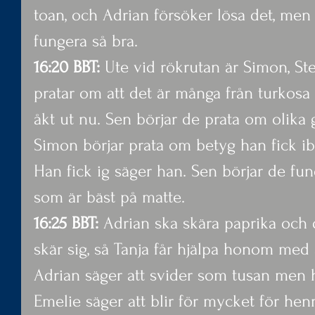
toan, och Adrian försöker lösa det, men 
fungera så bra.
16:20 BBT:
 Ute vid rökrutan är Simon, St
pratar om att det är många från turkos
åkt ut nu. Sen börjar de prata om olik
Simon börjar prata om betyg han fick ib
Han fick ig säger han. Sen börjar de fu
som är bäst på matte.
16:25 BBT:
 Adrian ska skära paprika och d
skär sig, så Tanja får hjälpa honom med a
Adrian säger att svider som tusan men h
Emelie säger att blir för mycket för henn