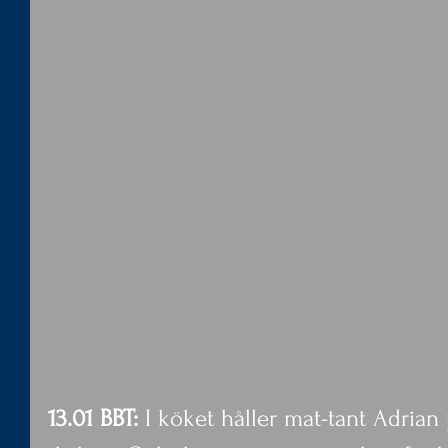
13.01 BBT:
 I köket håller mat-tant Adrian