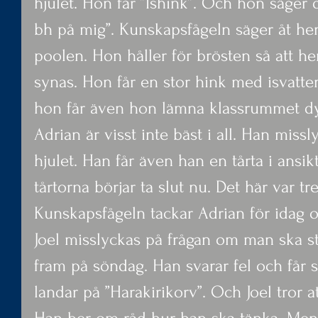
hjulet. Hon får ”Ishink”. Och hon säger d
bh på mig”. Kunskapsfågeln säger åt henn
poolen. Hon håller för brösten så att he
synas. Hon får en stor hink med isvatte
hon får även hon lämna klassrummet dy
Adrian är visst inte bäst i all. Han miss
hjulet. Han får även han en tårta i ansikt
tårtorna börjar ta slut nu. Det här var tre
Kunskapsfågeln tackar Adrian för idag
Joel misslyckas på frågan om man ska st
fram på söndag. Han svarar fel och får s
landar på ”Harakirikorv”. Och Joel tror 