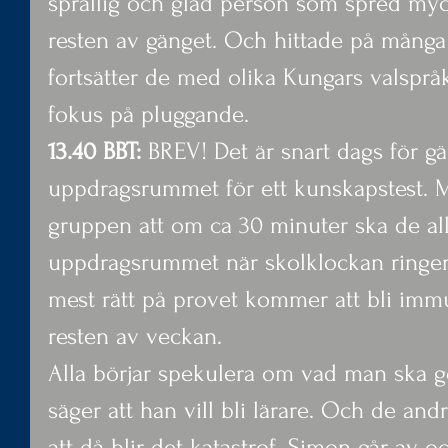
sprallig och glad person som spred mycke
resten av gänget. Och hittade på många l
fortsätter de med olika Kungars valspråk
fokus på pluggande.
13.40 BBT:
 BREV! Det är snart dags för gän
uppdragsrummet för ett kunskapstest. M
gruppen att om ca 30 minuter ska de alla
uppdragsrummet när skolklockan ringer
mest rätt på provet kommer att bli imm
resten av veckan.
Alla börjar spekulera om vad man ska g
säger att han vill bli lärare. Och de and
att då blir det katastrof. Simon går av o