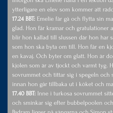
Imorgon ska Emelie hålla i en lektion d
ytterligare en elev som kommer att räd
17.24 BBT:
 Emelie får gå och flytta sin m
glad. Hon får kramar och gratulationer a
blir hon kallad till slussen där hon har 
som hon ska byta om till. Hon får en kjol
en kavaj. Och byter om glatt. Hon är do
kjolen som är av tjockt och varmt tyg. H
sovrummet och tittar sig i spegeln och sm
innan hon går tillbaka ut i köket och m
17.40 BBT:
 Inne i turkosa sovrummet sitt
och sminkar sig efter bubbelpoolen och
Pedram ligger på sängarna och Simon stå