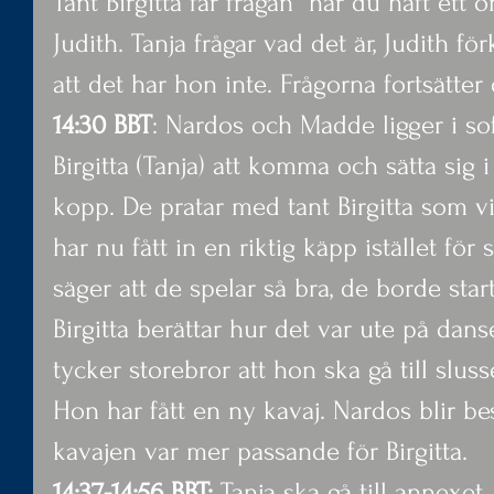
Tant Birgitta får frågan ”har du haft ett 
Judith. Tanja frågar vad det är, Judith fö
att det har hon inte. Frågorna fortsätter 
14:30 BBT
: Nardos och Madde ligger i so
Birgitta (Tanja) att komma och sätta sig i
kopp. De pratar med tant Birgitta som vil
har nu fått in en riktig käpp istället fö
säger att de spelar så bra, de borde start
Birgitta berättar hur det var ute på dans
tycker storebror att hon ska gå till slus
Hon har fått en ny kavaj. Nardos blir be
kavajen var mer passande för Birgitta.
14:37-14:56 BBT: 
Tanja ska gå till annexe