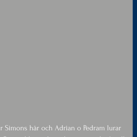
r Simons hår och Adrian o Pedram lurar 