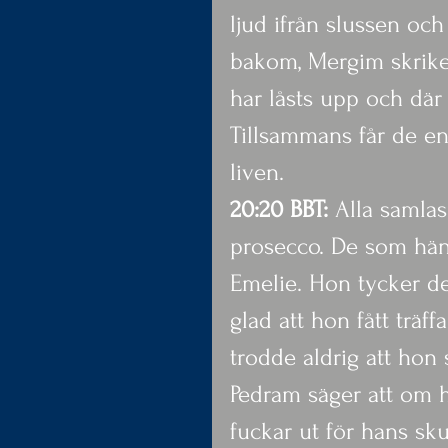
ljud ifrån slussen och
bakom, Mergim skriker
har låsts upp och där
Tillsammans får de en
liven.
20:20 BBT: 
Alla samlas
prosecco. De som hänger
Emelie. Hon tycker det 
glad att hon fått träff
trodde aldrig att hon 
Pedram säger att om h
fuckar ut för hans sku