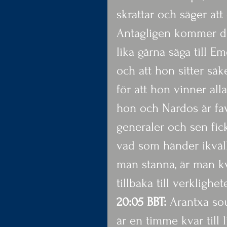
skrattar och säger att
Antagligen kommer de 
lika gärna säga till E
och att hon sitter säk
för att hon vinner all
hon och Nardos är favo
generaler och sen fick
vad som händer ikväll
man stanna, är man kv
tillbaka till verklighe
20:05 BBT: 
Arantxa sou
är en timme kvar till 