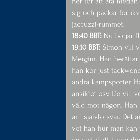
ner för att äta medan 
sig och packar för ikv
jaccuzzi-rummet.
18:40 BBT: 
Nu börjar fl
19:10 BBT:
 Simon vill 
Mergim. Han berättar 
han kör just taekwendo
andra kampsporter. Ha
ansiktet osv. De vill
våld mot någon. Han s
är i självförsvar. Det ä
vet han hur man kan f
en pistol att tappa d