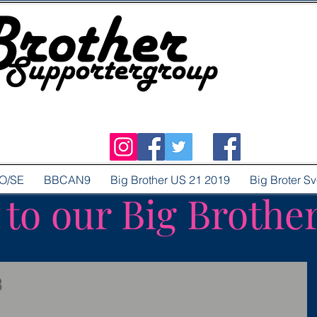
O/SE
BBCAN9
Big Brother US 21 2019
Big Broter S
o our Big Brothe
3