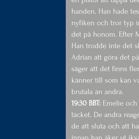
handen. Han hade test
nyfiken och tror typ 
det på honom. Efter Me
Han trodde inte det s
Adrian att göra det 
säger att det finns f
känner till som kan var
brutala än andra.
19:30 BBT: 
Emelie och 
täcket. De andra reage
de att sluta och att h
innan han åker ut ikvä