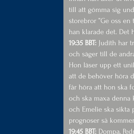
till att gömma sig und
storebror ”Ge oss en
han klarade det. Det 
19:35 BBT:
 Judith har 
och säger till de andr
Hon läser upp ett uni
att de behöver höra 
får höra att hon ska fo
och ska maxa denna kv
och Emelie ska sikta 
prognoser så kommer d
19:45 BBT:
 Dompa, Ped