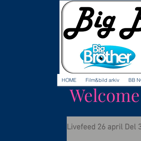
HOME
Film&bild arkiv
BB N
Welcome t
Livefeed 26 april Del 