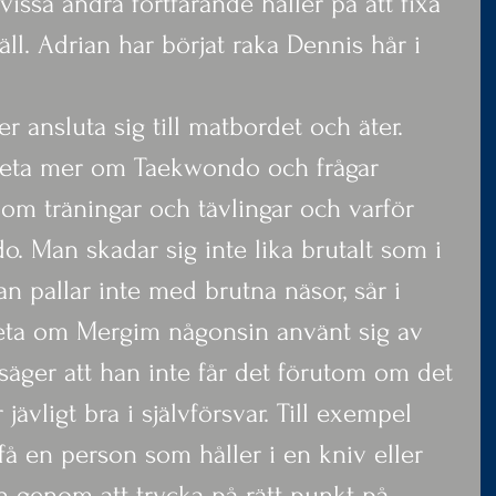
vissa andra fortfarande håller på att fixa 
äll. Adrian har börjat raka Dennis hår i 
er ansluta sig till matbordet och äter.
veta mer om Taekwondo och frågar 
om träningar och tävlingar och varför 
. Man skadar sig inte lika brutalt som i 
n pallar inte med brutna näsor, sår i 
 veta om Mergim någonsin använt sig av 
äger att han inte får det förutom om det 
r jävligt bra i självförsvar. Till exempel 
å en person som håller i en kniv eller 
en genom att trycka på rätt punkt på 