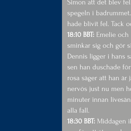
Simon att det blev fel.
spegeln i badrummet. H
hade blivit fel. Tack o
18:10 BBT: 
Emelie och 
sminkar sig och gör si
Dennis ligger i hans s
sen han duschade för
rosa säger att han är j
nervös just nu men h
minuter innan livesänd
alla fall.
18:30 BBT:
 Middagen ik