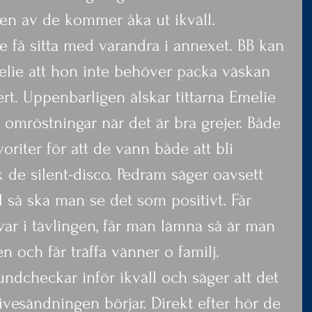
 en av de kommer åka ut ikväll. 
få sitta med varandra i annexet. BB kan 
melie att hon inte behöver packa väskan 
ert. Uppenbarligen älskar tittarna Emelie 
a omröstningar när det är bra grejer. Både 
riter för att de vann både att bli 
 de silent-disco. Pedram säger oavsett 
 så ska man se det som positivt. Får 
ar i tävlingen, får man lämna så är man 
ten och får träffa vänner o familj.
ndcheckar inför ikväll och säger att det 
livesändningen börjar. Direkt efter hör de 