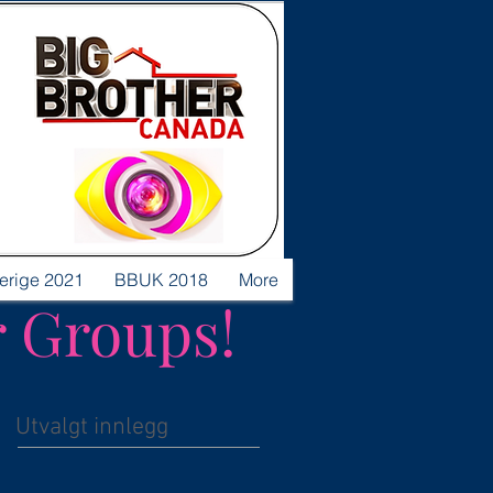
verige 2021
BBUK 2018
More
r Groups!
Utvalgt innlegg