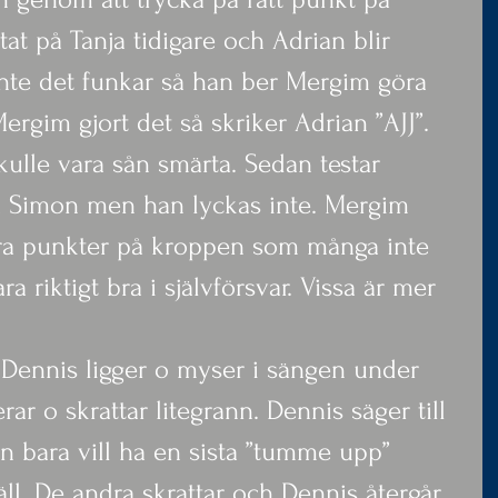
at på Tanja tidigare och Adrian blir 
inte det funkar så han ber Mergim göra 
rgim gjort det så skriker Adrian ”AJJ”. 
kulle vara sån smärta. Sedan testar 
på Simon men han lyckas inte. Mergim 
lera punkter på kroppen som många inte 
a riktigt bra i självförsvar. Vissa är mer 
Dennis ligger o myser i sängen under 
rar o skrattar litegrann. Dennis säger till 
an bara vill ha en sista ”tumme upp” 
ll. De andra skrattar och Dennis återgår 