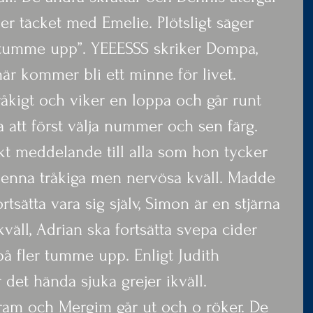
er täcket med Emelie. Plötsligt säger 
 tumme upp”. YEEESSS skriker Dompa, 
här kommer bli ett minne för livet.
tråkigt och viker en loppa och går runt 
a att först välja nummer och sen färg. 
kt meddelande till alla som hon tycker 
denna tråkiga men nervösa kväll. Madde 
rtsätta vara sig själv, Simon är en stjärna 
äll, Adrian ska fortsätta svepa cider 
på fler tumme upp. Enligt Judith 
et hända sjuka grejer ikväll.
ram och Mergim går ut och o röker. De 