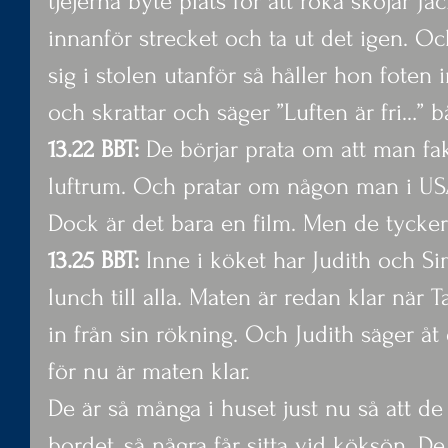
tjejerna byte plats för att röka skojar Jac
innanför strecket och ta ut det igen. Oc
sig i stolen utanför så håller hon foten 
och skrattar och säger ”Luften är fri…” bå
13.22 BBT: 
De börjar prata om att man fa
luftrum. Och pratar om någon man i US
Dock är det bara en film. Men de tycker 
13.25 BBT: 
Inne i köket har Judith och Si
lunch till alla. Maten är redan klar när
in från sin rökning. Och Judith säger åt 
för nu är maten klar.
De är så många i huset just nu så att de 
bordet, så några får sitta vid köksön. De