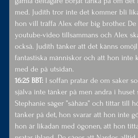
gamla deltagare börjat tänka på om de
med. Judith tror inte det kommer bli lika
hon vill träffa Alex efter big brother. De
youtube-video tillsammans och Alex sk
också. Judith tänker att det känns omöjli
fantastiska människor och att hon inte
med de på utsidan.
16:25 BBT: 
I soffan pratar de om saker 
själva inte tänker på men andra i huset 
Stephanie säger ”såhära” och tittar till 
tänker på det, hon svarar att hon inte gör
hon är likadan med ögonen, att hon titta
pratar ibland. De säger att Nardos alltid