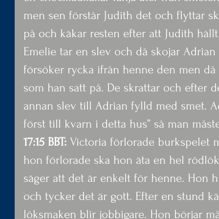
men sen förstår Judith det och flyttar s
på och käkar resten efter att Judith häl
Emelie tar en slev och då skojar Adria
försöker rycka ifrån henne den men då 
som han satt på. De skrattar och efter d
annan slev till Adrian fylld med smet. A
först till kvarn i detta hus” så man måste
17:15 BBT: 
Victoria förlorade burkspelet 
hon förlorade ska hon äta en hel rödlök
säger att det är enkelt för henne. Hon 
och tycker det är gott. Efter en stund k
löksmaken blir jobbigare. Hon börjar må 