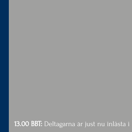
13.00 BBT: 
Deltagarna är just nu inlåsta 