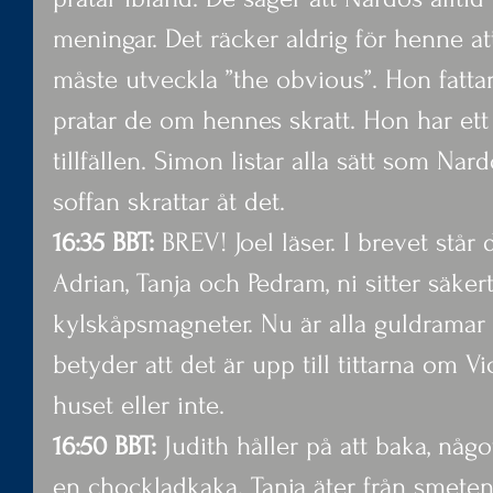
meningar. Det räcker aldrig för henne a
måste utveckla ”the obvious”. Hon fattar
pratar de om hennes skratt. Hon har ett s
tillfällen. Simon listar alla sätt som Nard
soffan skrattar åt det.
16:35 BBT:
 BREV! Joel läser. I brevet står 
Adrian, Tanja och Pedram, ni sitter säkert
kylskåpsmagneter. Nu är alla guldramar 
betyder att det är upp till tittarna om Vi
huset eller inte.
16:50 BBT:
 Judith håller på att baka, någo
en chockladkaka. Tanja äter från smeten n