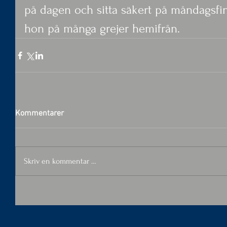
på dagen och sitta säkert på måndagsfi
hon på många grejer hemifrån.
Kommentarer
Skriv en kommentar …