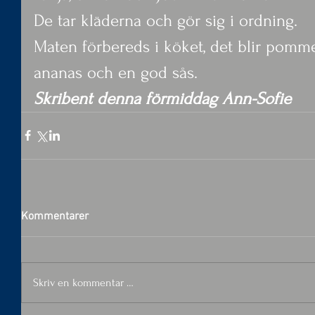
De tar kläderna och gör sig i ordning.
Maten förbereds i köket, det blir pomm
ananas och en god sås.
Skribent denna förmiddag Ann-Sofie
Kommentarer
Skriv en kommentar …