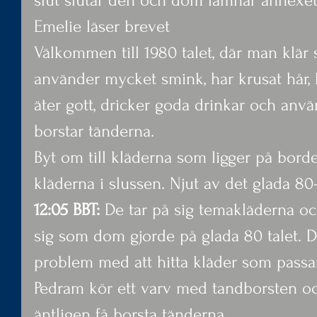
slut slutar den och dom lämnar annexe
Emelie läser brevet
Välkommen till 1980 talet, där man klär s
använder mycket smink, har krusat hår,
äter gott, dricker goda drinkar och anvä
borstar tänderna.
Byt om till kläderna som ligger på bord
kläderna i slussen. Njut av det glada 80-
12:05 BBT:
 De tar på sig temakläderna o
sig som dom gjorde på glada 80 talet. 
problem med att hitta kläder som passa
Pedram kör ett varv med tandborsten och
äntligen få borsta tänderna.