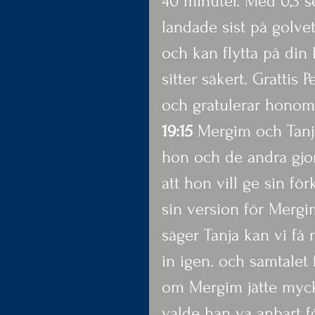
40 minuter. Med 0,3 s
landade sist på golv
och kan flytta på di
sitter säkert. Gratti
och gratulerar honom
19:15
 Mergim och Tanja
hon och de andra gjo
att hon vill ge sin för
sin version för Mergi
säger Tanja kan vi få 
in igen. och samtalet f
om Mergim jätte myck
valde han va anbart f