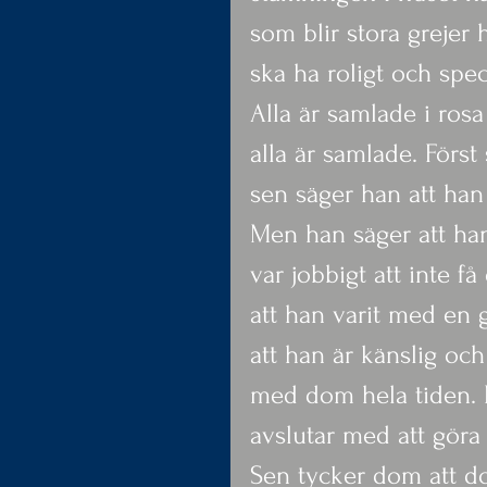
som blir stora grejer
ska ha roligt och spec
Alla är samlade i ros
alla är samlade. Förs
sen säger han att han
Men han säger att han
var jobbigt att inte få
att han varit med en g
att han är känslig oc
med dom hela tiden. M
avslutar med att göra
Sen tycker dom att do