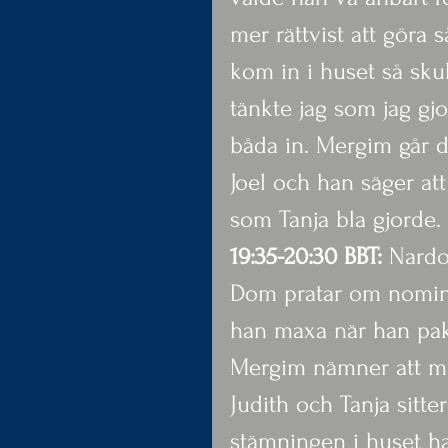
mer rättvist att göra 
kom in i huset så sku
tänkte jag som jag gjo
båda in. Mergim går di
Joel och han säger at
som Tanja bla gjorde.
19:35-20:30 BBT:
 Nardo
Dom pratar om nominer
han maxa när han pakt
Mergim nämner att ma
Judith och Tanja sitte
stämningen i huset ha