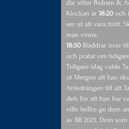
där sitter Pedram & Ad
Klockan är 
18:20
 och 
ser ut att vara trött. 
man vinna.
18:30
 Bläddrar över ti
och pratar om tidigar
Tidigare idag valde 
ut Mergim att han skul
Anledningen till att
dels för att han har v
ville hellre ge dom a
av BB 2021. Dom som 