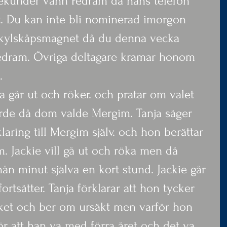
ekunder vann Pedram då hans telefon 
et. Du kan inte bli nominerad imorgon 
n kylskåpsmagnet då du denna vecka 
s Pedram. Övriga deltagare kramar honom 
.
 går ut och röker. och pratar om valet 
rde då dom valde Mergim. Tanja säger 
klaring till Mergim själv. och hon berättar 
m. Jackie vill gå ut och röka men då 
nån minut själva en kort stund. Jackie går 
ortsätter. Tanja förklarar att hon tycker 
et och ber om ursäkt men varför hon 
ör att han va med förra året och det va 