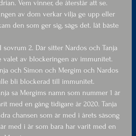
rian. Vem vinner, de återstår att se. 
ingen av dom verkar vilja ge upp eller 
Skam den som ger sig, sägs det. låt bäste 
ll sovrum 2. Där sitter Nardos och Tanja 
e valet av blockeringen av immunitet. 
Tanja och Simon och Mergim och Nardos 
le bli blockerad till immunitet. 
 Tanja sa Mergims namn som nummer 1 är 
arit med en gång tidigare år 2020. Tanja 
ndra chansen som är med i årets säsong 
är med i år som bara har varit med en 