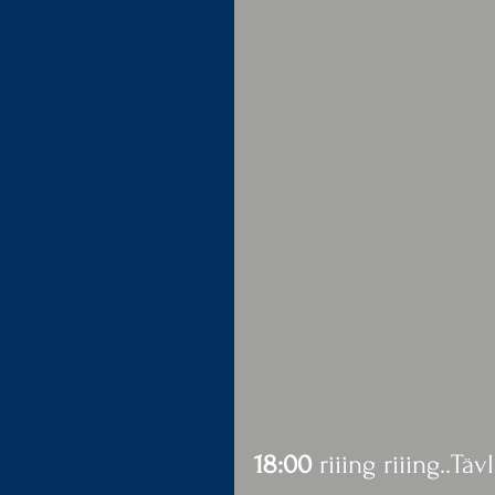
18:00
 riiing riiing..T