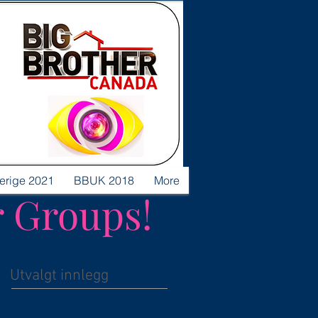
verige 2021
BBUK 2018
More
r Groups!
Utvalgt innlegg