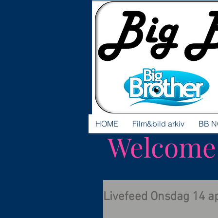
HOME
Film&bild arkiv
BB N
Welcome t
Livefeed Onsdag 14 ap