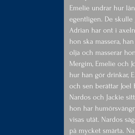
Emelie undrar hur lång
egentligen. De skulle 
Adrian har ont i axel
hon ska massera, han 
olja och masserar ho
Mergim, Emelie och Jo
hur han gör drinkar, E
och sen berättar Joel 
Nardos och Jackie sitt
hon har humörsvängni
visas utåt. Nardos säg
på mycket smärta. Nar