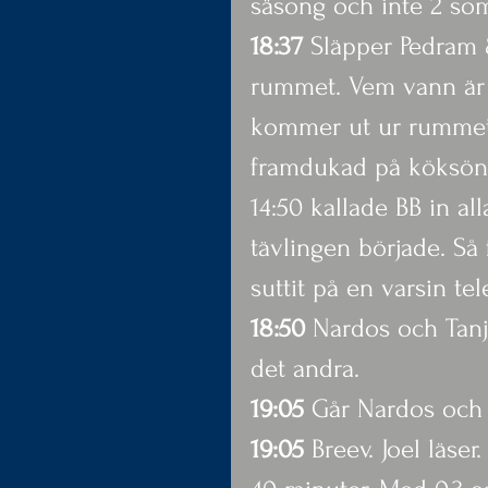
säsong och inte 2 so
18:37 
Släpper Pedram 
rummet. Vem vann är 
kommer ut ur rummet 
framdukad på köksön
14:50 kallade BB in al
tävlingen började. Så 
suttit på en varsin t
18:50
 Nardos och Tanj
det andra.
19:05 
Går Nardos och 
19:05
 Breev. Joel läs