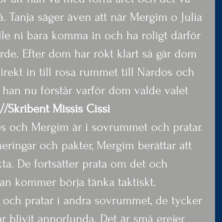
så. Tanja säger även att när Mergim o Julia 
lle ni bara komma in och ha roligt därför 
rde. Efter dom har rökt klart så går dom 
rekt in till rosa rummet till Nardos och 
t han nu förstår varför dom valde valet 
 //Skribent Missis Cissi
s och Mergim är i sovrummet och pratar.
ingar och pakter, Mergim berättar att 
a. De fortsätter prata om det och 
n kommer börja tänka taktiskt.
r och pratar i andra sovrummet, de tycker 
r blivit annorlunda. Det är små grejer 