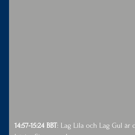
14:57-15:24 BBT
: Lag Lila och Lag Gul är