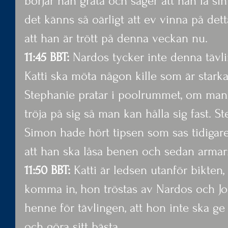
börjar han gråta och säger att han la sin 
det känns så oärligt att ev vinna på det
att han är trött på denna veckan nu.
11:45 BBT:
 Nardos tycker inte denna tävlin
Katti ska möta någon kille som är stark
Stephanie pratar i poolrummet, om man s
tröja på sig så man kan hålla sig fast. S
Simon hade hört tipsen som sas tidigare 
att han ska låsa benen och sedan armar
11:50 BBT:
 Katti är ledsen utanför bikten,
komma in, hon tröstas av Nardos och J
henne för tävlingen, att hon inte ska ge
och göra sitt bästa.