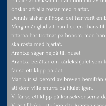
Emelie är tacksam för allt hon fått av ti
önskar att alla röstar med hjärtat.
Dennis älskar allihopa, det har varit en 
Mergim är glad att han fick en chans till
tittarna har tröttnat på honom, men han 
ska rösta med hjärtat.
Arantxa säger hejdå till huset
Arantxa berättar om kärlekshjulet som ko
får se ett klipp på det.
Man blir så berörd av breven hemifrån s
att dom ville snurra på hjulet igen.
Vi får se ett klipp på konsekvenserna d
Vi är tillbaka i studion där Arantxa säge