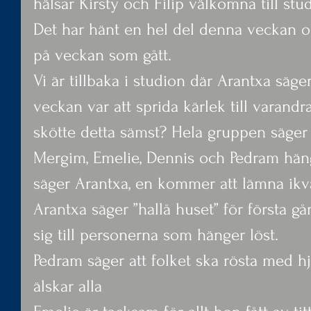
hälsar Kirsty och Filip välkomna till stu
Det har hänt en hel del denna veckan och
på veckan som gått.
Vi är tillbaka i studion där Arantxa säg
veckan var att sprida kärlek till varandr
skötte detta sämst? Hela gruppen säger K
Mergim, Emelie, Dennis och Pedram hänge
säger Arantxa, en kommer att lämna ikvä
Arantxa säger ”hallå huset” för första g
sig till personerna som hänger löst.
Pedram säger att folket ska rösta med hj
älskar alla